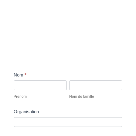
Commande
Nom
*
Les
Prénom
Nom
petits
de
Prénom
Nom de famille
chapitres
famille
Organisation